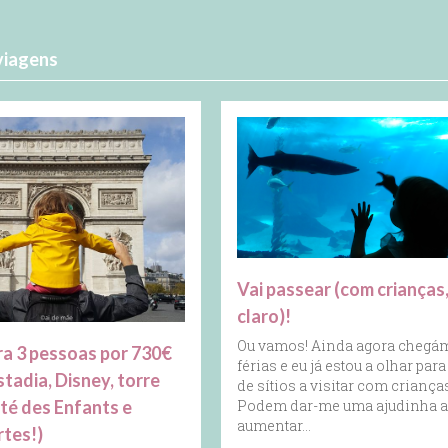
viagens
Vai passear (com crianças
claro)!
Ou vamos! Ainda agora chegá
ra 3 pessoas por 730€
férias e eu já estou a olhar para 
stadia, Disney, torre
de sítios a visitar com criança
Cité des Enfants e
Podem dar-me uma ajudinha 
aumentar…
rtes!)