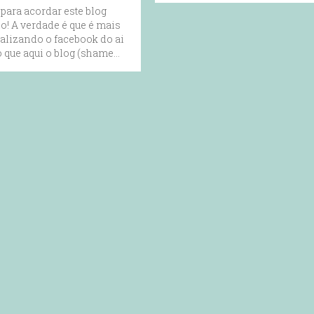
 para acordar este blog
! A verdade é que é mais
tualizando o facebook do ai
 que aqui o blog (shame…