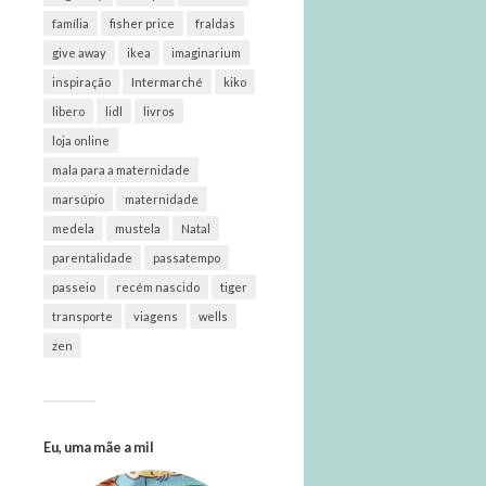
família
fisher price
fraldas
give away
ikea
imaginarium
inspiração
Intermarché
kiko
libero
lidl
livros
loja online
mala para a maternidade
marsúpio
maternidade
medela
mustela
Natal
parentalidade
passatempo
passeio
recém nascido
tiger
transporte
viagens
wells
zen
Eu, uma mãe a mil