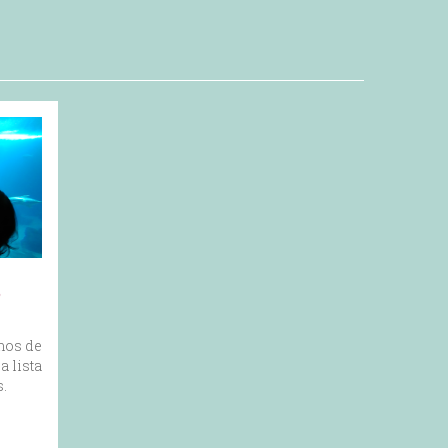
,
mos de
a lista
s.
a