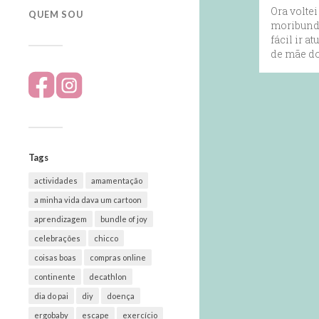
Ora voltei
QUEM SOU
moribundo
fácil ir a
de mãe do
Tags
actividades
amamentação
a minha vida dava um cartoon
aprendizagem
bundle of joy
celebrações
chicco
coisas boas
compras online
continente
decathlon
dia do pai
diy
doença
ergobaby
escape
exercício