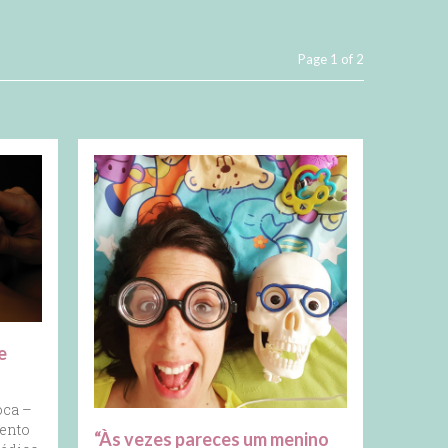
Page 1 of 2
e
oca –
vento
“Às vezes pareces um menino