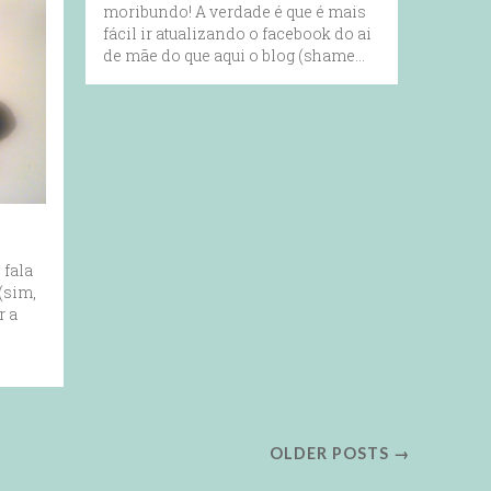
moribundo! A verdade é que é mais
fácil ir atualizando o facebook do ai
de mãe do que aqui o blog (shame…
 fala
(sim,
r a
OLDER POSTS →