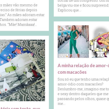
social de um congresso. Um 
 as mães vão mesmo de
belga viu-me e ficou surpreend
reciso de férias depois
Explicou que…
rias.” As mães adoram estar
. Também adoram estar
lhos. “Mãe! Mamãaaa!…
A minha relação de amor-
com macacões
Sou só eu que tenho uma relaç
amor-ódio com macacões?
Deslumbro-me, imagino-me tod
e sexy dentro daqueles que me
passando pelos olhos, quase q
me…
tória sem texto, que