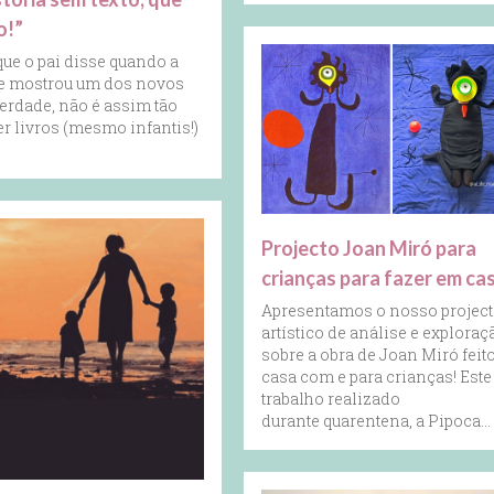
o!”
 que o pai disse quando a
he mostrou um dos novos
verdade, não é assim tão
 livros (mesmo infantis!)
Projecto Joan Miró para
crianças para fazer em ca
Apresentamos o nosso projec
artístico de análise e exploraç
sobre a obra de Joan Miró feit
casa com e para crianças! Este
trabalho realizado
durante quarentena, a Pipoca…