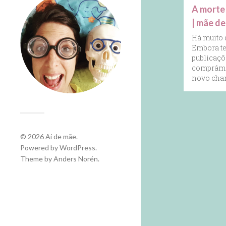
A morte
| mãe de
Há muito 
Embora te
publicaçõ
comprámos,
novo cha
© 2026
Ai de mãe
.
Powered by
WordPress
.
Theme by
Anders Norén
.