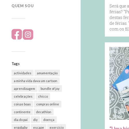
Será que
QUEM SOU
férias? “P
destas fé
de férias
com os fi
Tags
actividades
amamentação
a minha vida dava um cartoon
aprendizagem
bundle of joy
celebrações
chicco
coisas boas
compras online
continente
decathlon
dia do pai
diy
doença
“Uma his
ergobaby
escape
exercício