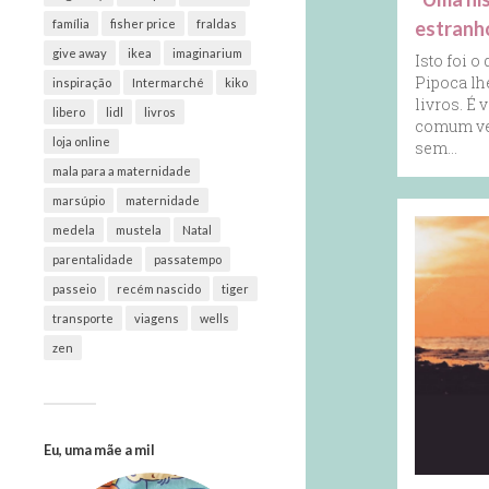
estranh
família
fisher price
fraldas
give away
ikea
imaginarium
Isto foi o
Pipoca l
inspiração
Intermarché
kiko
livros. É 
libero
lidl
livros
comum ver
loja online
sem…
mala para a maternidade
marsúpio
maternidade
medela
mustela
Natal
parentalidade
passatempo
passeio
recém nascido
tiger
transporte
viagens
wells
zen
Eu, uma mãe a mil