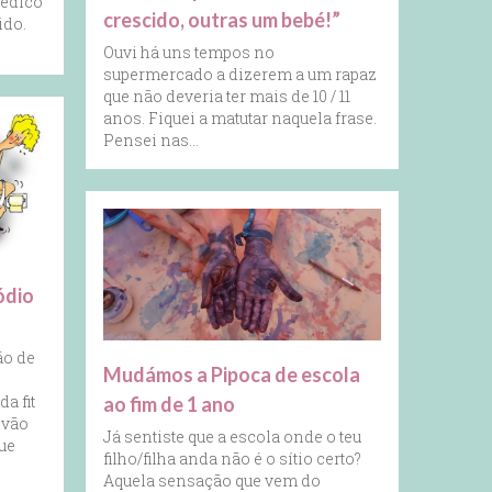
médico
crescido, outras um bebé!”
ido.
Ouvi há uns tempos no
supermercado a dizerem a um rapaz
que não deveria ter mais de 10 / 11
anos. Fiquei a matutar naquela frase.
Pensei nas…
ódio
ão de
Mudámos a Pipoca de escola
a fit
ao fim de 1 ano
 vão
Já sentiste que a escola onde o teu
ue
filho/filha anda não é o sítio certo?
Aquela sensação que vem do