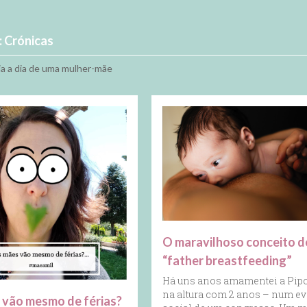
:
Crónicas
dia a dia de uma mulher-mãe
O maravilhoso conceito d
“father breastfeeding”
Há uns anos amamentei a Pip
na altura com 2 anos – num e
 vão mesmo de férias?